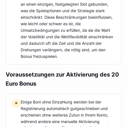
an einen einzigen, festgelegten Slot gebunden,
was die Spieloptionen und die Strategie stark
einschränkt. Diese Beschränkungen beeinflussen,
wie leicht oder schwer es ist, die
Umsatzbedingungen zu erfüllen, da sie die Wahl
der Volatilität und die Wettflexibilität einschränken
und dadurch oft die Zeit und die Anzahl der
Drehungen verlängern, die nötig sind, um den
Bonus freizuspielen.
Voraussetzungen zur Aktivierung des 20
Euro Bonus
Einige Boni ohne Einzahlung werden bei der
✴︎
Registrierung automatisch gutgeschrieben und
erscheinen ohne weiteres Zutun in Ihrem Konto,
während andere eine manuelle Aktivierung