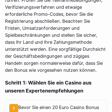
führen. Prüfen Sie die Teilnahmebedingungen,
Verifizierungsverfahren und etwaige
erforderliche Promo-Codes, bevor Sie die
Registrierung abschließen. Beachten Sie
Fristen, Umsatzanforderungen und
Spielbeschränkungen und stellen Sie sicher,
dass Ihr Land und Ihre Zahlungsmethode
unterstützt werden. Eine sorgfältige Durchsicht
der Geschäftsbedingungen und zügiges
Handeln sorgen normalerweise dafür, dass Sie
den Bonus wie vorgesehen nutzen können.
Schritt 1: Wählen Sie ein Casino aus
unseren Expertenempfehlungen
Bevor Sie einen 20 Euro Casino Bonus
1