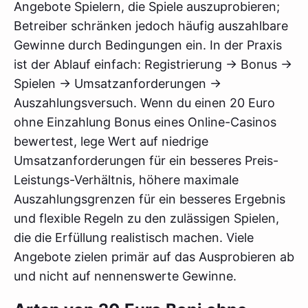
Angebote Spielern, die Spiele auszuprobieren;
Betreiber schränken jedoch häufig auszahlbare
Gewinne durch Bedingungen ein. In der Praxis
ist der Ablauf einfach: Registrierung → Bonus →
Spielen → Umsatzanforderungen →
Auszahlungsversuch. Wenn du einen 20 Euro
ohne Einzahlung Bonus eines Online-Casinos
bewertest, lege Wert auf niedrige
Umsatzanforderungen für ein besseres Preis-
Leistungs-Verhältnis, höhere maximale
Auszahlungsgrenzen für ein besseres Ergebnis
und flexible Regeln zu den zulässigen Spielen,
die die Erfüllung realistisch machen. Viele
Angebote zielen primär auf das Ausprobieren ab
und nicht auf nennenswerte Gewinne.