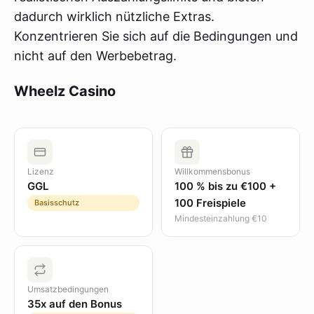
dadurch wirklich nützliche Extras.
Konzentrieren Sie sich auf die Bedingungen und
nicht auf den Werbebetrag.
Wheelz Casino
Lizenz
Willkommensbonus
GGL
100 % bis zu €100 +
100 Freispiele
Basisschutz
Mindesteinzahlung €10
Umsatzbedingungen
35x auf den Bonus