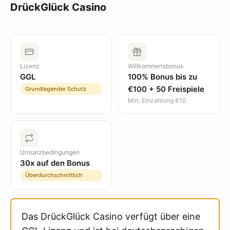
DrückGlück Casino
Lizenz
Willkommensbonus
GGL
100% Bonus bis zu
€100 + 50 Freispiele
Grundlegender Schutz
Min. Einzahlung €10
Umsatzbedingungen
30x auf den Bonus
Überdurchschnittlich
Das DrückGlück Casino verfügt über eine