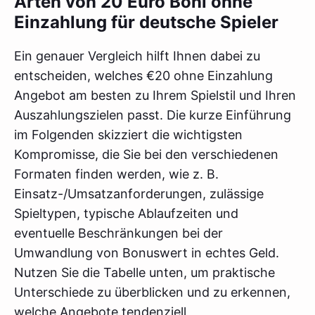
Arten von 20 Euro Boni ohne
Einzahlung für deutsche Spieler
Ein genauer Vergleich hilft Ihnen dabei zu
entscheiden, welches €20 ohne Einzahlung
Angebot am besten zu Ihrem Spielstil und Ihren
Auszahlungszielen passt. Die kurze Einführung
im Folgenden skizziert die wichtigsten
Kompromisse, die Sie bei den verschiedenen
Formaten finden werden, wie z. B.
Einsatz-/Umsatzanforderungen, zulässige
Spieltypen, typische Ablaufzeiten und
eventuelle Beschränkungen bei der
Umwandlung von Bonuswert in echtes Geld.
Nutzen Sie die Tabelle unten, um praktische
Unterschiede zu überblicken und zu erkennen,
welche Angebote tendenziell