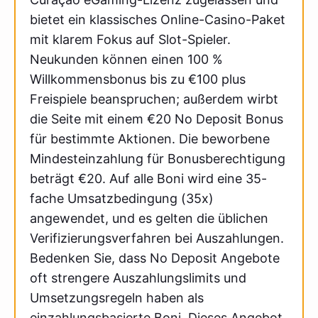
bietet ein klassisches Online-Casino-Paket
mit klarem Fokus auf Slot-Spieler.
Neukunden können einen 100 %
Willkommensbonus bis zu €100 plus
Freispiele beanspruchen; außerdem wirbt
die Seite mit einem €20 No Deposit Bonus
für bestimmte Aktionen. Die beworbene
Mindesteinzahlung für Bonusberechtigung
beträgt €20. Auf alle Boni wird eine 35-
fache Umsatzbedingung (35x)
angewendet, und es gelten die üblichen
Verifizierungsverfahren bei Auszahlungen.
Bedenken Sie, dass No Deposit Angebote
oft strengere Auszahlungslimits und
Umsetzungsregeln haben als
einzahlungsbasierte Boni. Dieses Angebot