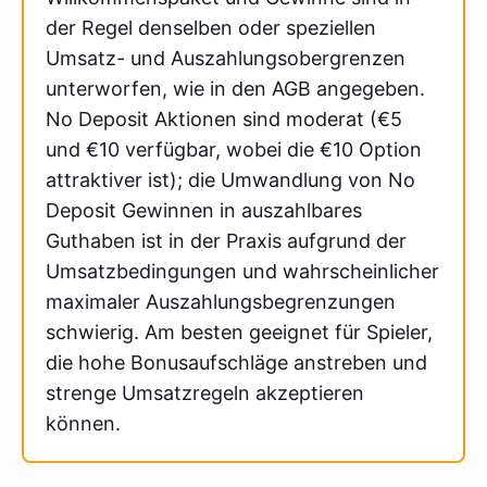
der Regel denselben oder speziellen
Umsatz- und Auszahlungsobergrenzen
unterworfen, wie in den AGB angegeben.
No Deposit Aktionen sind moderat (€5
und €10 verfügbar, wobei die €10 Option
attraktiver ist); die Umwandlung von No
Deposit Gewinnen in auszahlbares
Guthaben ist in der Praxis aufgrund der
Umsatzbedingungen und wahrscheinlicher
maximaler Auszahlungsbegrenzungen
schwierig. Am besten geeignet für Spieler,
die hohe Bonusaufschläge anstreben und
strenge Umsatzregeln akzeptieren
können.